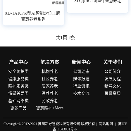
XD-尿湿监测垫 | 智慧养老
XD-TA10Pro型AI智能定位工牌 |
智慧养老系列
共
1
页
2
条
产品中心
解决方案
新闻中心
关于我们
安全防护类
机构养老
公司动态
公司简介
健康服务类
社区养老
媒体报道
发展历程
照护服务类
居家养老
行业资讯
新导文化
情感关爱类
医养养老
技术交流
荣誉资质
基础网络类
民政养老
更多产品
智慧照护+More
Copyright © 2012-2021 苏州新导智能科技有限公司 版权所有 |
网站地图
|
苏ICP
备11043001号-6