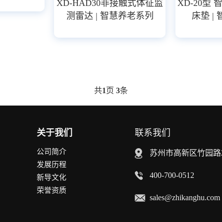
XD-HAD30非接触式体征监
XD-20型
测雷达 | 智慧养老系列
床垫 |
共
1
页
3
条
关于我们
联系我们
公司简介
苏州市高新区竹园路2
发展历程
400-700-0512
新导文化
荣誉资质
sales@zhikanghu.com